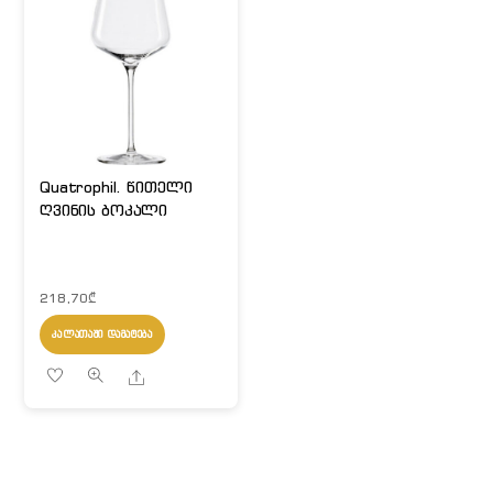
Quatrophil. წითელი
ღვინის ბოკალი
218,70
₾
ᲙᲐᲚᲐᲗᲐᲨᲘ ᲓᲐᲛᲐᲢᲔᲑᲐ
Share