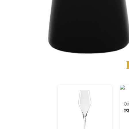
Qu
ღვ