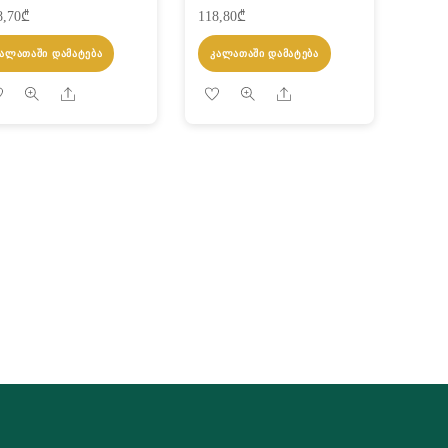
8,70
₾
118,80
₾
ᲙᲐᲚᲐᲗᲐᲨᲘ ᲓᲐᲛᲐᲢᲔᲑᲐ
ᲙᲐᲚᲐᲗᲐᲨᲘ ᲓᲐᲛᲐᲢᲔᲑᲐ
Share
Share