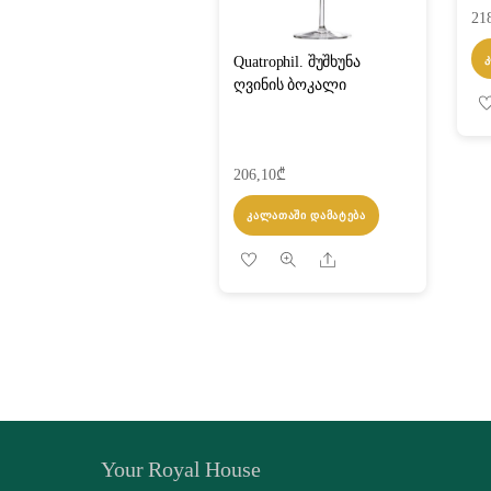
21
Quatrophil. შუშხუნა
ღვინის ბოკალი
206,10
₾
ᲙᲐᲚᲐᲗᲐᲨᲘ ᲓᲐᲛᲐᲢᲔᲑᲐ
Share
Your Royal House