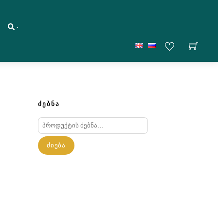
.
ᲫᲔᲑᲜᲐ
ძებნა:
ᲫᲘᲔᲑᲐ