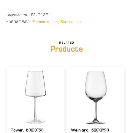
ჭიქა
დაბინდული
ᲐᲠᲢᲘᲙᲣᲚᲘ:
F3-01361
ლურჯი
ᲙᲐᲢᲔᲒᲝᲠᲘᲐ:
Elements. -ge
,
Stolzle - ge
RELATED
Products
Power. წითელი
Weinland. წითელი