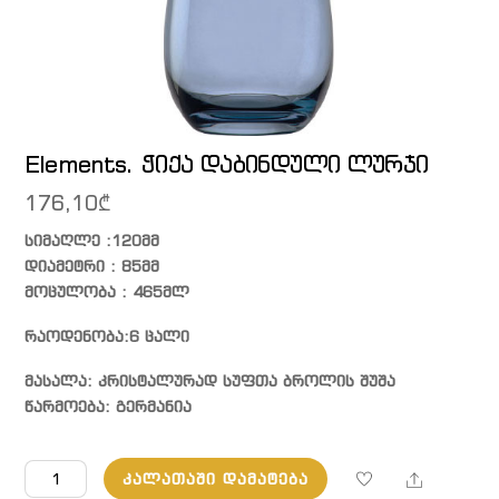
Elements. ჭიქა დაბინდული ლურჯი
176,10
₾
სიმაღლე :120მმ
დიამეტრი : 85მმ
მოცულობა : 465მლ
რაოდენობა:6 ცალი
მასალა: კრისტალურად სუფთა ბროლის შუშა
წარმოება: გერმანია
რაოდენობა:
Share
ᲙᲐᲚᲐᲗᲐᲨᲘ ᲓᲐᲛᲐᲢᲔᲑᲐ
Elements.