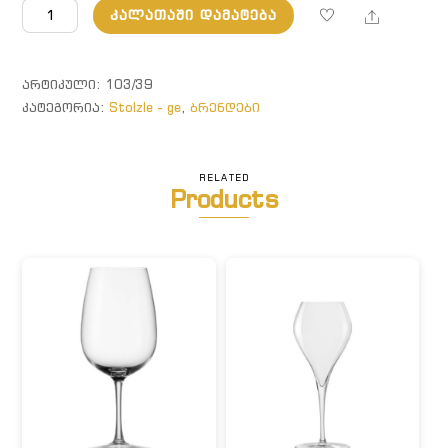
რაოდენობა:
Share
ᲙᲐᲚᲐᲗᲐᲨᲘ ᲓᲐᲛᲐᲢᲔᲑᲐ
მინერალური
წყლის
ჭიქა
ᲐᲠᲢᲘᲙᲣᲚᲘ:
103/39
ᲙᲐᲢᲔᲒᲝᲠᲘᲐ:
Stolzle - ge
,
ბრენდები
RELATED
Products