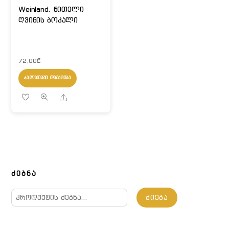
Weinland. წითელი
ღვინის ბოკალი
72,00
₾
ᲙᲐᲚᲐᲗᲐᲨᲘ ᲓᲐᲛᲐᲢᲔᲑᲐ
Share
ᲫᲔᲑᲜᲐ
ძებნა:
ᲫᲘᲔᲑᲐ