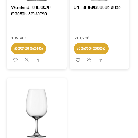
Weinland. წითელი
Q1. პორტვეინის ჭიქა
ღვინის ბოკალი
132,90
₾
516,90
₾
ᲙᲐᲚᲐᲗᲐᲨᲘ ᲓᲐᲛᲐᲢᲔᲑᲐ
ᲙᲐᲚᲐᲗᲐᲨᲘ ᲓᲐᲛᲐᲢᲔᲑᲐ
Share
Share