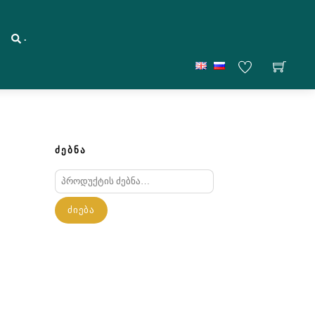
.
ᲫᲔᲑᲜᲐ
ძებნა:
ᲫᲘᲔᲑᲐ