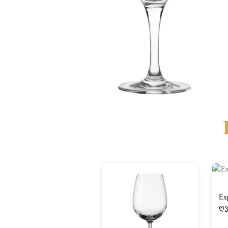
Ex
ღვ