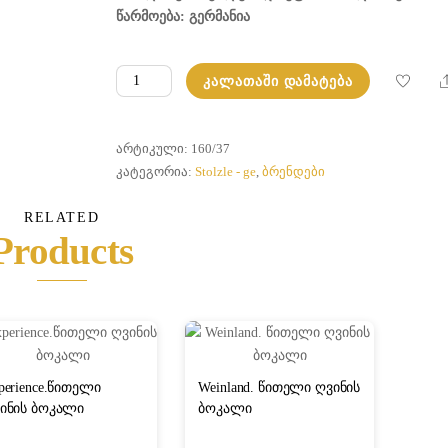
წარმოება: გერმანია
რაოდენობა:
ᲙᲐᲚᲐᲗᲐᲨᲘ ᲓᲐᲛᲐᲢᲔᲑᲐ
ჯინ
ტონიკი
ᲐᲠᲢᲘᲙᲣᲚᲘ:
160/37
ᲙᲐᲢᲔᲒᲝᲠᲘᲐ:
Stolzle - ge
,
ბრენდები
RELATED
Products
perience.წითელი
Weinland. წითელი ღვინის
ინის ბოკალი
ბოკალი