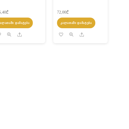
5,40
₾
72,00
₾
ᲙᲐᲚᲐᲗᲐᲨᲘ ᲓᲐᲛᲐᲢᲔᲑᲐ
ᲙᲐᲚᲐᲗᲐᲨᲘ ᲓᲐᲛᲐᲢᲔᲑᲐ
Share
Share