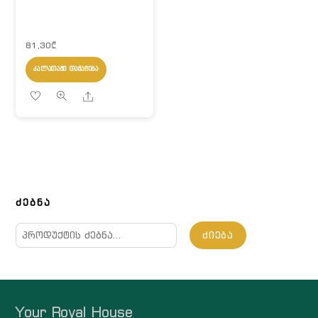
81,30
₾
ᲙᲐᲚᲐᲗᲐᲨᲘ ᲓᲐᲛᲐᲢᲔᲑᲐ
Share
ᲫᲔᲑᲜᲐ
ძებნა:
ᲫᲘᲔᲑᲐ
Your Royal House