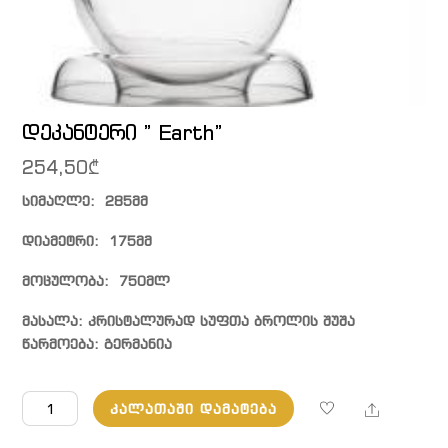
დეკანტერი ” Earth”
254,50
₾
სიმაღლე: 285მმ
დიამეტრი: 175მმ
მოცულობა: 750მლ
მასალა: კრისტალურად სუფთა ბროლის შუშა
წარმოება: გერმანია
რაოდენობა:
Share
ᲙᲐᲚᲐᲗᲐᲨᲘ ᲓᲐᲛᲐᲢᲔᲑᲐ
დეკანტერი
"