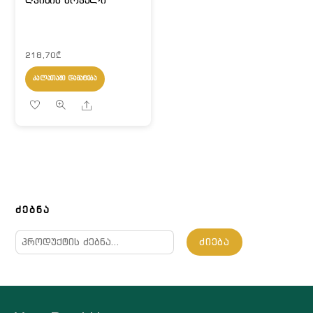
218,70
₾
ᲙᲐᲚᲐᲗᲐᲨᲘ ᲓᲐᲛᲐᲢᲔᲑᲐ
Share
ᲫᲔᲑᲜᲐ
ძებნა:
ᲫᲘᲔᲑᲐ