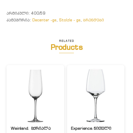
"Fire"
ᲐᲠᲢᲘᲙᲣᲚᲘ:
400/59
ᲙᲐᲢᲔᲒᲝᲠᲘᲐ:
Decanter -ge
,
Stolzle - ge
,
ბრენდები
RELATED
Products
Weinland. ცქრიალა
Experience.წითელი