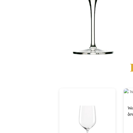
We
ბო