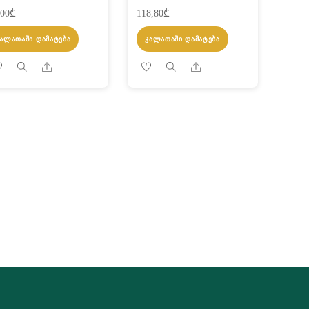
,00
₾
118,80
₾
ᲙᲐᲚᲐᲗᲐᲨᲘ ᲓᲐᲛᲐᲢᲔᲑᲐ
ᲙᲐᲚᲐᲗᲐᲨᲘ ᲓᲐᲛᲐᲢᲔᲑᲐ
Share
Share