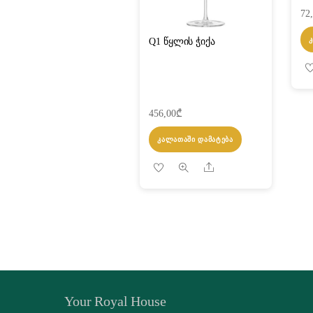
72
Q1 წყლის ჭიქა
456,00
₾
ᲙᲐᲚᲐᲗᲐᲨᲘ ᲓᲐᲛᲐᲢᲔᲑᲐ
Share
Your Royal House