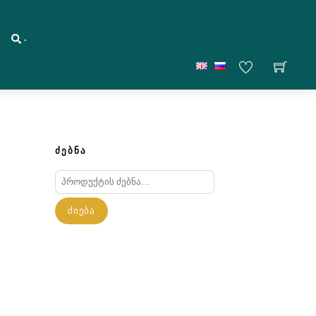
.
ᲫᲔᲑᲜᲐ
ძებნა:
ᲫᲘᲔᲑᲐ