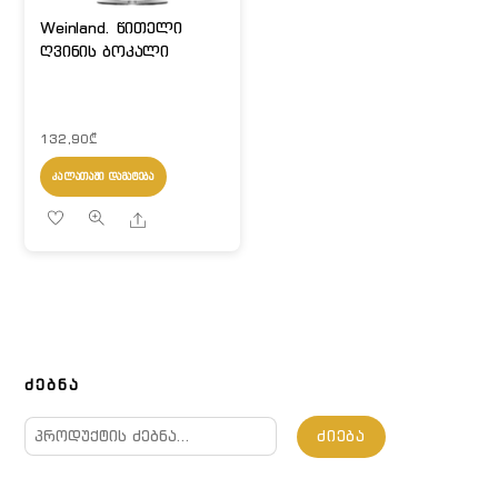
Weinland. წითელი
ღვინის ბოკალი
132,90
₾
ᲙᲐᲚᲐᲗᲐᲨᲘ ᲓᲐᲛᲐᲢᲔᲑᲐ
Share
ᲫᲔᲑᲜᲐ
ძებნა:
ᲫᲘᲔᲑᲐ