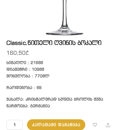
Classic.წითელი ღვინის ბოკალი
160,50
₾
სიმაღლე : 216მმ
დიამეტრი : 109მმ
მოცულობა : 770მლ
რაოდენობა : 6ც
მასალა: კრისტალურად სუფთა ბროლის შუშა
წარმოება: გერმანია
რაოდენობა:
Share
ᲙᲐᲚᲐᲗᲐᲨᲘ ᲓᲐᲛᲐᲢᲔᲑᲐ
Classic.წითელი