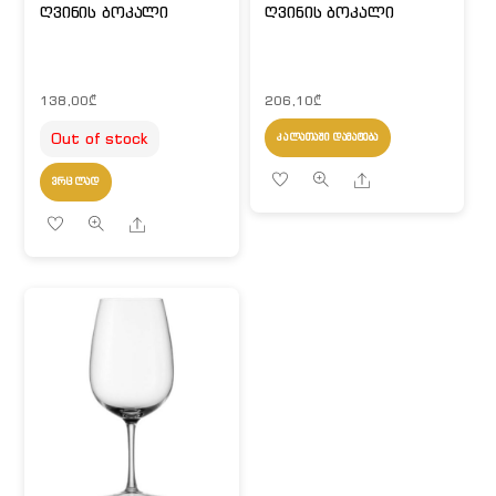
ღვინის ბოკალი
ღვინის ბოკალი
138,00
₾
206,10
₾
Out of stock
ᲙᲐᲚᲐᲗᲐᲨᲘ ᲓᲐᲛᲐᲢᲔᲑᲐ
Share
ᲕᲠᲪᲚᲐᲓ
Share