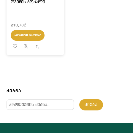
ღვინის ბოკალი
218,70
₾
ᲙᲐᲚᲐᲗᲐᲨᲘ ᲓᲐᲛᲐᲢᲔᲑᲐ
Share
ᲫᲔᲑᲜᲐ
ძებნა:
ᲫᲘᲔᲑᲐ