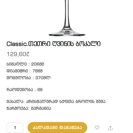
Classic.თეთრი ღვინის ბოკალი
129,60
₾
სიმაღლე : 206მმ
დიამეტრი : 78მმ
მოცულობა : 370მლ
რაოდენობა : 6ც
მასალა: კრისტალურად სუფთა ბროლის შუშა
წარმოება: გერმანია
რაოდენობა:
Share
ᲙᲐᲚᲐᲗᲐᲨᲘ ᲓᲐᲛᲐᲢᲔᲑᲐ
Classic.თეთრი