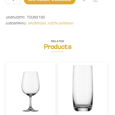
UNITO.
ხელსახოცი
ნაცრისფერი
ᲐᲠᲢᲘᲙᲣᲚᲘ:
TOUN3190
ᲙᲐᲢᲔᲒᲝᲠᲘᲐ:
ბრენდები
,
ხელსახოცები
RELATED
Products