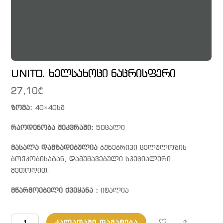
UNITO. ხელსახოცი ნაცრისფერი
27,10
₾
ზომა:
40×40სმ
რაოდენობა შეკვრაში:
50ცალი
მასალა დამზადებულია
ბუნებრივი ცელულოზის
ბოჭკობისაგან, დამუშავებული სპეციალური
მეთოდით.
მწარმოებელი ქვეყანა :
იტალია
რაოდენობა:
Share
ᲙᲐᲚᲐᲗᲐᲨᲘ ᲓᲐᲛᲐᲢᲔᲑᲐ