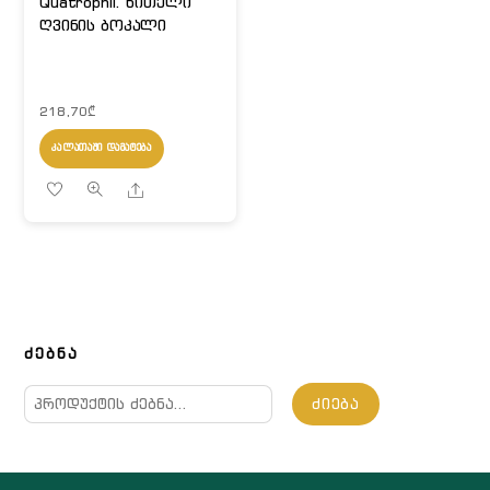
Quatrophil. წითელი
ღვინის ბოკალი
218,70
₾
ᲙᲐᲚᲐᲗᲐᲨᲘ ᲓᲐᲛᲐᲢᲔᲑᲐ
Share
ᲫᲔᲑᲜᲐ
ძებნა:
ᲫᲘᲔᲑᲐ