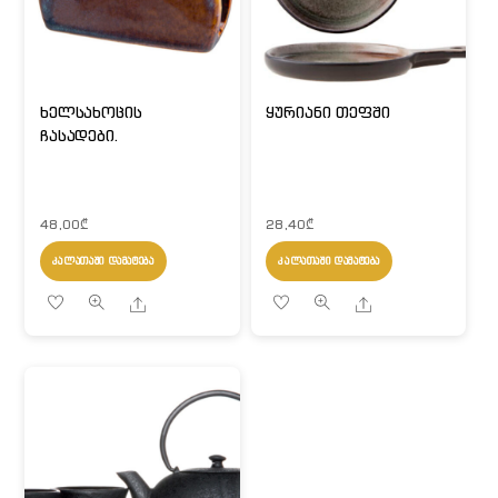
ხელსახოცის
ყურიანი თეფში
ჩასადები.
48,00
₾
28,40
₾
ᲙᲐᲚᲐᲗᲐᲨᲘ ᲓᲐᲛᲐᲢᲔᲑᲐ
ᲙᲐᲚᲐᲗᲐᲨᲘ ᲓᲐᲛᲐᲢᲔᲑᲐ
Share
Share