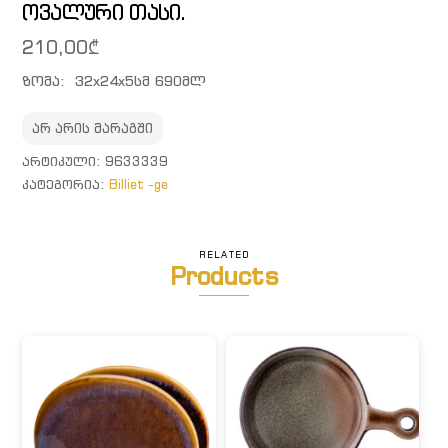
ოვალური თასი.
210,00
₾
ზომა: 32x24x5სმ 690მლ
არ არის მარაგში
ᲐᲠᲢᲘᲙᲣᲚᲘ:
9633339
ᲙᲐᲢᲔᲒᲝᲠᲘᲐ:
Billiet -ge
RELATED
Products