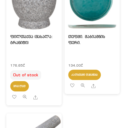
ფილთაქვა (მასალა:
თეფში. შაბიამნის
გრანიტი)
ფერი.
176,65
₾
134,00
₾
Out of stock
ᲙᲐᲚᲐᲗᲐᲨᲘ ᲓᲐᲛᲐᲢᲔᲑᲐ
Share
ᲕᲠᲪᲚᲐᲓ
Share