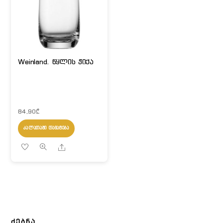
Weinland. წყლის ჭიქა
84,90
₾
ᲙᲐᲚᲐᲗᲐᲨᲘ ᲓᲐᲛᲐᲢᲔᲑᲐ
Share
ᲫᲔᲑᲜᲐ