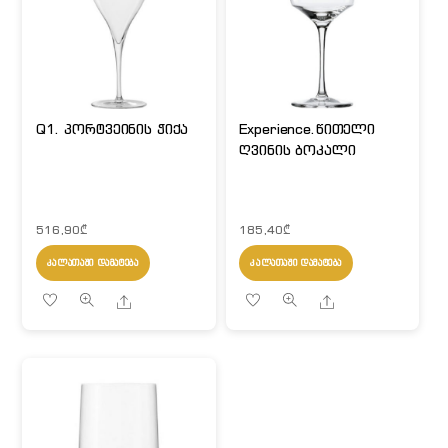
Q1. პორტვეინის ჭიქა
Experience.წითელი
ღვინის ბოკალი
516,90
₾
185,40
₾
ᲙᲐᲚᲐᲗᲐᲨᲘ ᲓᲐᲛᲐᲢᲔᲑᲐ
ᲙᲐᲚᲐᲗᲐᲨᲘ ᲓᲐᲛᲐᲢᲔᲑᲐ
Share
Share