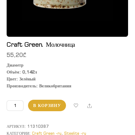
Craft Green. Молочница
55,20
₾
Диаметр
Объём: 0,142л
Цвет: Зелёный
Производитель: Великобритания
Количество
Share
В КОРЗИНУ
товара
Craft
Green.
АРТИКУЛ:
11310387
Молочница
КАТЕГОРИИ:
Craft Green -ru
,
Steelite -ru