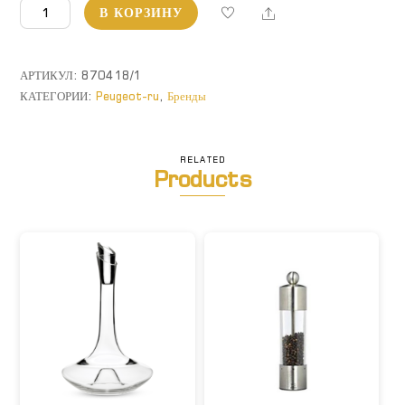
Количество
Share
В КОРЗИНУ
товара
Paris.
Мельница
АРТИКУЛ:
870418/1
для
КАТЕГОРИИ:
Peugeot-ru
,
Бренды
перца
RELATED
Products