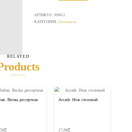
товара
X-
LО.
АРТИКУЛ:
3090-2
Ложка
КАТЕГОРИЯ:
Eternum-ru
столовая
RELATED
Products
ban. Вилка дессертная
Arcade. Нож столовый
,50
₾
17,00
₾