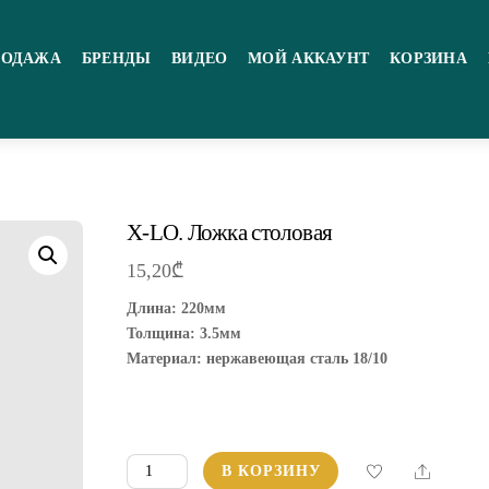
РОДАЖА
БРЕНДЫ
ВИДЕО
МОЙ АККАУНТ
КОРЗИНА
X-LО. Ложка столовая
15,20
₾
Длина: 220мм
Толщина: 3.5мм
Материал: нержавеющая сталь 18/10
Количество
Share
В КОРЗИНУ