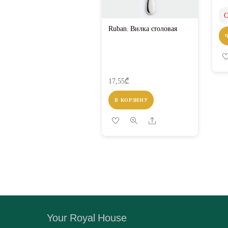
O
Ruban. Вилка столовая
17,55
₾
В КОРЗИНУ
Share
Your Royal House