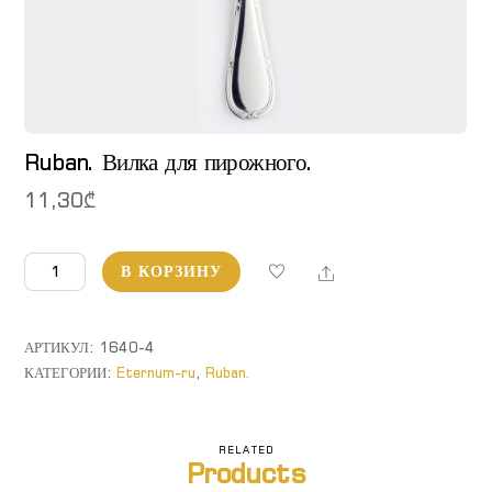
Ruban. Вилка для пирожного.
11,30
₾
Количество
Share
В КОРЗИНУ
товара
Ruban.
Вилка
АРТИКУЛ:
1640-4
для
КАТЕГОРИИ:
Eternum-ru
,
Ruban.
пирожного.
RELATED
Products