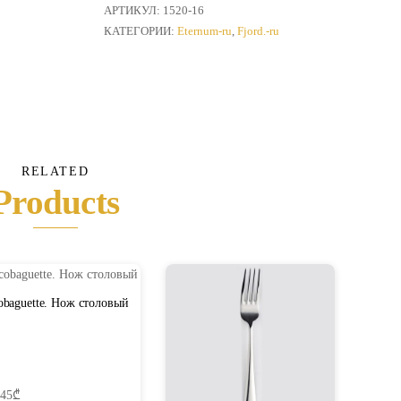
Вилка
АРТИКУЛ:
1520-16
для
КАТЕГОРИИ:
Eternum-ru
,
Fjord.-ru
рыбы
RELATED
Products
obaguette. Нож столовый
,45
₾