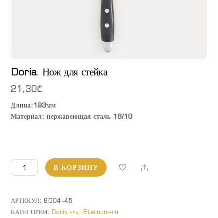
Doria. Нож для стейка
21,30
₾
Длина:193мм
Материал: нержавеющая сталь 18/10
Количество
Share
В КОРЗИНУ
товара
Doria.
Нож
АРТИКУЛ:
8004-45
для
КАТЕГОРИИ:
Doria.-ru
,
Eternum-ru