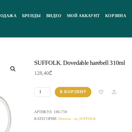
РОДАЖА
БРЕНДЫ
ВИДЕО
МОЙ АККАУНТ
КОРЗИНА
SUFFOLK. Dovedable harebell 310ml
128,40
₾
Количество
Share
В КОРЗИНУ
товара
SUFFOLK.
Dovedable
АРТИКУЛ:
186-759
harebell
КАТЕГОРИИ:
Dunoon - ru
,
SUFFOLK
310ml