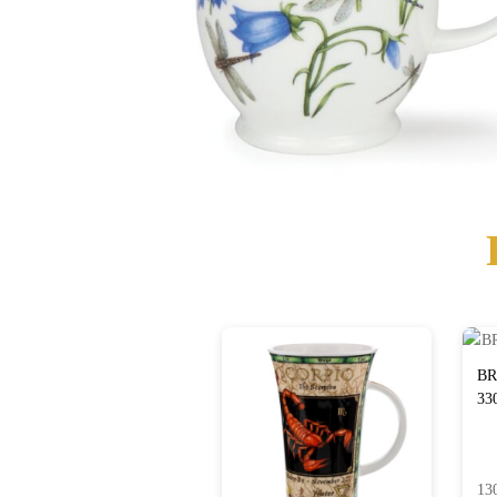
BR
33
13