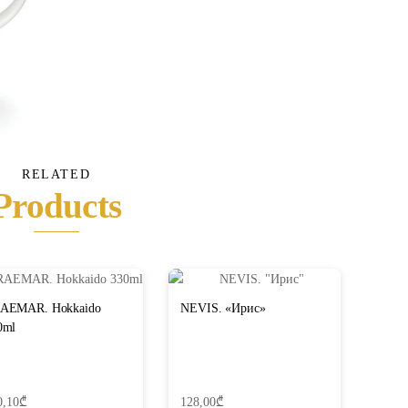
RELATED
Products
AEMAR. Hokkaido
NEVIS. «Ирис»
0ml
0,10
₾
128,00
₾