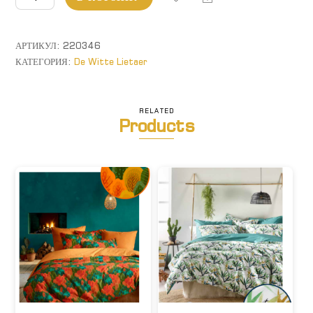
товара
Salix. Комплект
постельного
АРТИКУЛ:
220346
белья.
КАТЕГОРИЯ:
De Witte Lietaer
RELATED
Products