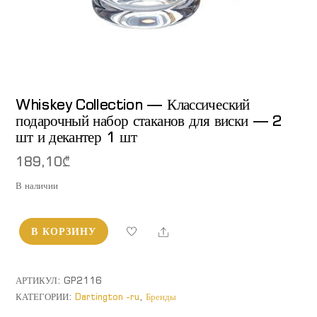
Whiskey Collection — Классический
подарочный набор стаканов для виски — 2
шт и декантер 1 шт
189,10
₾
В наличии
Share
В КОРЗИНУ
Количество
товара
Whiskey
АРТИКУЛ:
GP2116
Collection
КАТЕГОРИИ:
Dartington -ru
,
Бренды
-