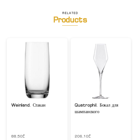
Классический
подарочный
RELATED
набор
Products
стаканов
для
виски
-
2
шт
и
декантер
1
шт
Weinland. Стакан
Quatrophil. Бокал для
шампанского
88,50
₾
206,10
₾