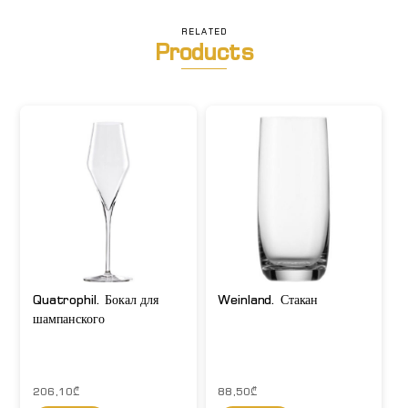
вина
ручной
RELATED
Products
работы
Quatrophil. Бокал для
Weinland. Стакан
шампанского
206,10
₾
88,50
₾