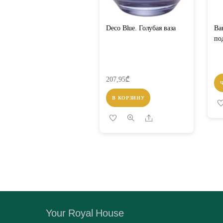
Deco Blue. Голубая ваза
Ва
по
207,95
₾
В КОРЗИНУ
Share
Your Royal House