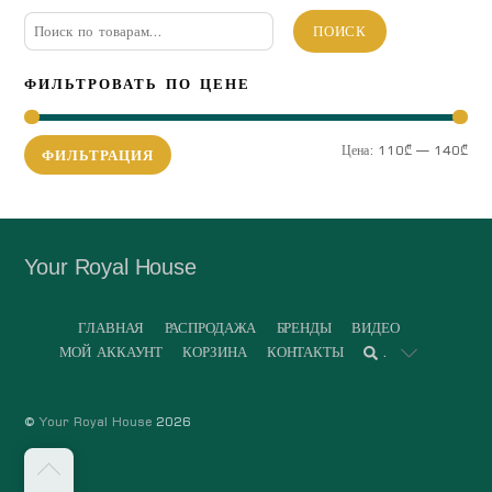
Искать:
ПОИСК
ФИЛЬТРОВАТЬ ПО ЦЕНЕ
Мин
Мак
Цена:
110₾
—
140₾
ФИЛЬТРАЦИЯ
цена
цена
Your Royal House
ГЛАВНАЯ
РАСПРОДАЖА
БРЕНДЫ
ВИДЕО
МОЙ АККАУНТ
КОРЗИНА
КОНТАКТЫ
.
©
Your Royal House
2026
Back