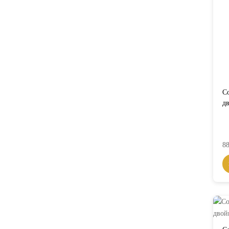
Co
д
88