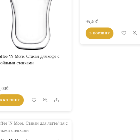
95,40
₾
В КОРЗИНУ
ffee ‘N More. Стакан для кофе с
войными стенками
,00
₾
Share
В КОРЗИНУ