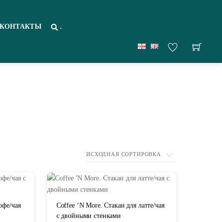
КОНТАКТЫ
.
офе/чая
Coffee ‘N More. Стакан для латте/чая
с двойными стенками