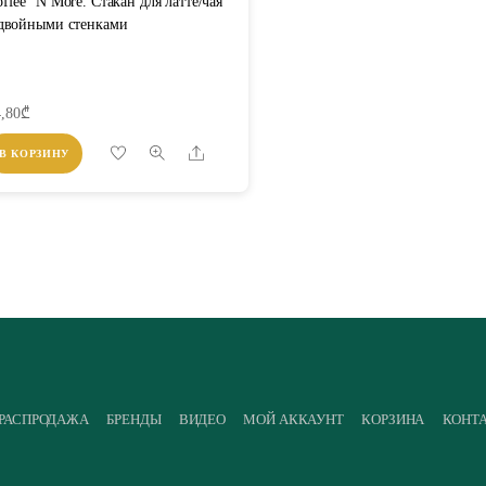
ffee ‘N More. Стакан для латте/чая
 двойными стенками
,80
₾
Share
В КОРЗИНУ
РАСПРОДАЖА
БРЕНДЫ
ВИДЕО
МОЙ АККАУНТ
КОРЗИНА
КОНТ