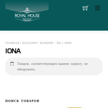
Skip
Men
to
content
ГЛАВНАЯ
/
МАГАЗИН
/
DUNOON - RU
/ IONA
IONA
Товаров, соответствующих вашему запросу, не
обнаружено.
ПОИСК ТОВАРОВ