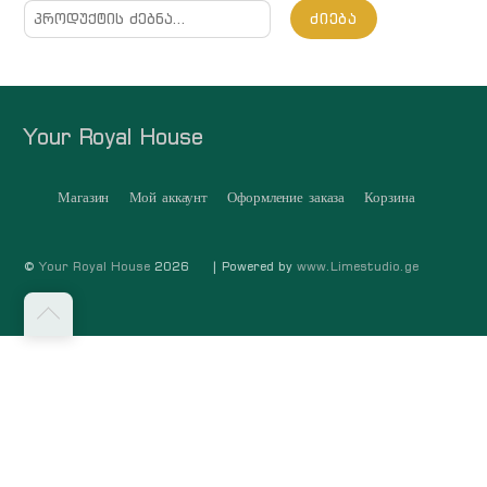
ძებნა:
ᲫᲘᲔᲑᲐ
Your Royal House
Магазин
Мой аккаунт
Оформление заказа
Корзина
©
Your Royal House
2026
| Powered by
www.Limestudio.ge
თავში
დაბრუნება