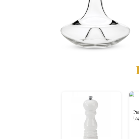
Par
სა