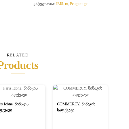
წითელი
ᲙᲐᲢᲔᲒᲝᲠᲘᲐ:
IBIS.-ru
,
Peugeot-ge
და
თეთრი
ღვინის
დეკანტერი
RELATED
Products
is Icône. წიწაკის
COMMERCY. წიწაკის
ფქვავი
საფქვავი