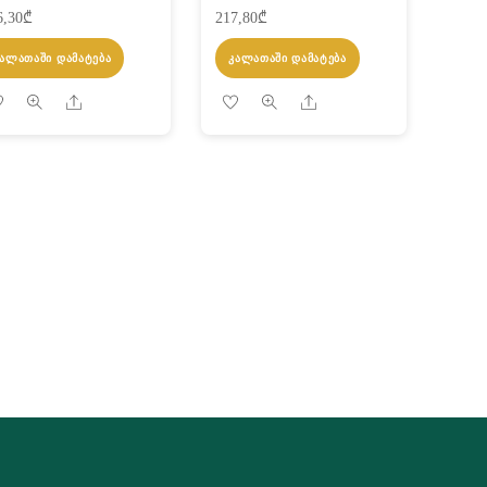
6,30
₾
217,80
₾
ᲙᲐᲚᲐᲗᲐᲨᲘ ᲓᲐᲛᲐᲢᲔᲑᲐ
ᲙᲐᲚᲐᲗᲐᲨᲘ ᲓᲐᲛᲐᲢᲔᲑᲐ
Share
Share