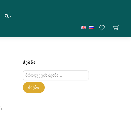
.
ᲫᲔᲑᲜᲐ
ძებნა:
ᲫᲘᲔᲑᲐ
Share