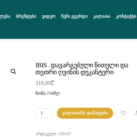
ლება
Ბრენდები
Ვიდეო
Ჩემი Გვერდი
Კალათა
Კონტაქტი
IBIS . დავარგებული წითელი და
თეთრი ღვინის დეკანტერი
318,80
₾
ზომა:750მლ
რაოდენობა:
ᲙᲐᲚᲐᲗᲐᲨᲘ ᲓᲐᲛᲐᲢᲔᲑᲐ
IBIS
.
დავარგებული
ᲐᲠᲢᲘᲙᲣᲚᲘ:
230197