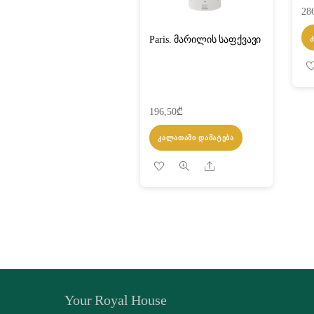
28
Paris. მარილის საფქვავი
196,50
₾
ᲙᲐᲚᲐᲗᲐᲨᲘ ᲓᲐᲛᲐᲢᲔᲑᲐ
Share
Your Royal House