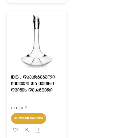
IBIS . დავარგებული
წითელი და თეთრი
ღვინის დეკანტერი
318,80
₾
ᲙᲐᲚᲐᲗᲐᲨᲘ ᲓᲐᲛᲐᲢᲔᲑᲐ
Share