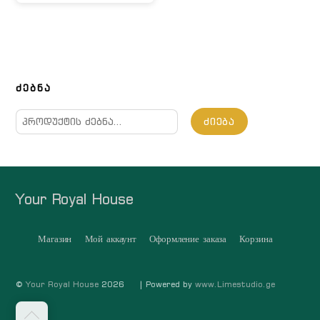
ᲫᲔᲑᲜᲐ
ძებნა:
ᲫᲘᲔᲑᲐ
Your Royal House
Магазин
Мой аккаунт
Оформление заказа
Корзина
©
Your Royal House
2026
| Powered by
www.Limestudio.ge
თავში