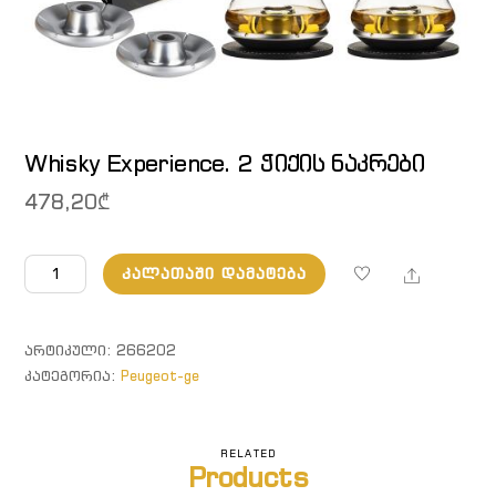
Whisky Experience. 2 ჭიქის ნაკრები
478,20
₾
რაოდენობა:
Share
ᲙᲐᲚᲐᲗᲐᲨᲘ ᲓᲐᲛᲐᲢᲔᲑᲐ
Whisky
Experience.
2
ᲐᲠᲢᲘᲙᲣᲚᲘ:
266202
ჭიქის
ᲙᲐᲢᲔᲒᲝᲠᲘᲐ:
Peugeot-ge
ნაკრები
RELATED
Products