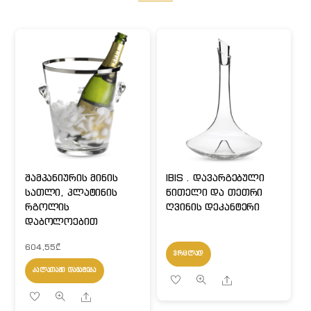
შამპანიურის მინის
IBIS . დავარგებული
სათლი, პლატინის
წითელი და თეთრი
რგოლის
ღვინის დეკანტერი
დაბოლოებით
604,55
₾
ᲕᲠᲪᲚᲐᲓ
ᲙᲐᲚᲐᲗᲐᲨᲘ ᲓᲐᲛᲐᲢᲔᲑᲐ
Share
Share