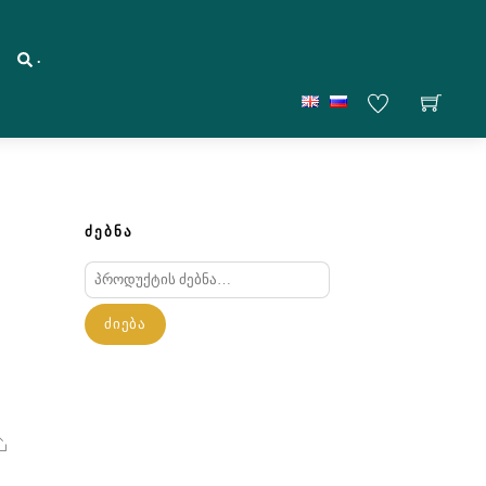
.
ᲫᲔᲑᲜᲐ
ძებნა:
ᲫᲘᲔᲑᲐ
Share