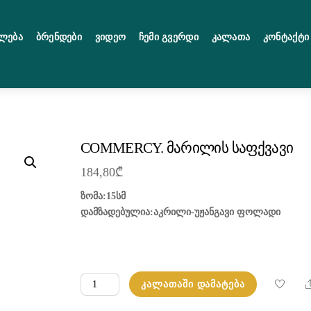
ლება
Ბრენდები
Ვიდეო
Ჩემი Გვერდი
Კალათა
Კონტაქტი
COMMERCY. მარილის საფქვავი
184,80
₾
ზომა:15სმ
დამზადებულია:აკრილი-უჟანგავი ფოლადი
რაოდენობა:
ᲙᲐᲚᲐᲗᲐᲨᲘ ᲓᲐᲛᲐᲢᲔᲑᲐ
COMMERCY.