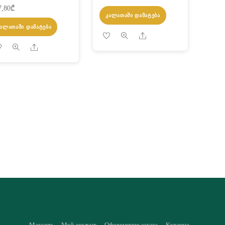
7,80
₾
ᲙᲐᲚᲐᲗᲐᲨᲘ ᲓᲐᲛᲐᲢᲔᲑᲐ
ᲙᲐᲚᲐᲗᲐᲨᲘ ᲓᲐᲛᲐᲢᲔᲑᲐ
Share
Share
Магазин
Мой аккаунт
Оформление заказа
Корзина