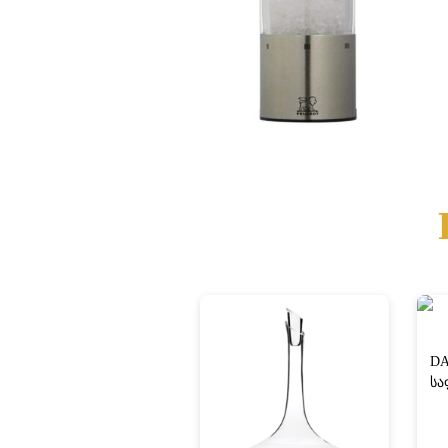
DA
სა