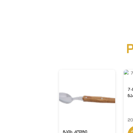
P
7-
ნა
20
ჩაის კოვზი,