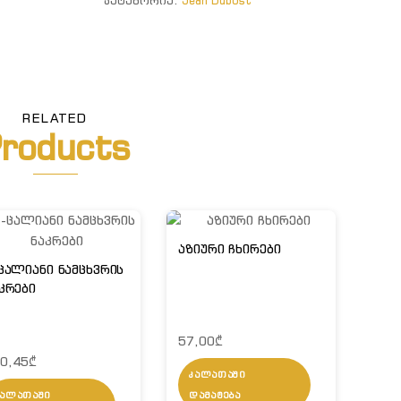
ᲙᲐᲢᲔᲒᲝᲠᲘᲐ:
Jean Dubost
RELATED
roducts
აზიური ჩხირები
ცალიანი ნამცხვრის
კრები
57,00
₾
0,45
₾
ᲙᲐᲚᲐᲗᲐᲨᲘ
ᲙᲐᲚᲐᲗᲐᲨᲘ
ᲓᲐᲛᲐᲢᲔᲑᲐ