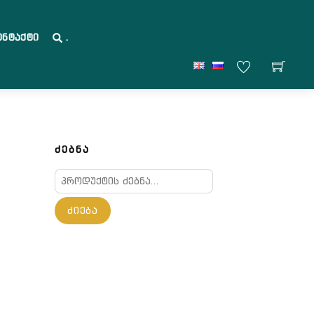
ონტაქტი
.
ᲫᲔᲑᲜᲐ
ძებნა:
ᲫᲘᲔᲑᲐ