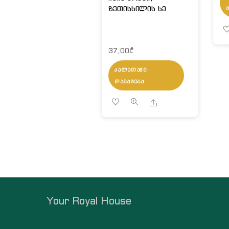
ზეთისხილის ხე
37,00
₾
ᲙᲐᲚᲐᲗᲐᲨᲘ
ᲓᲐᲛᲐᲢᲔᲑᲐ
Share
Your Royal House