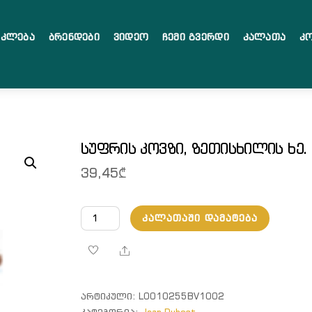
აკლება
Ბრენდები
Ვიდეო
Ჩემი Გვერდი
Კალათა
Კ
სუფრის კოვზი, ზეთისხილის ხე.
39,45
₾
რაოდენობა:
ᲙᲐᲚᲐᲗᲐᲨᲘ ᲓᲐᲛᲐᲢᲔᲑᲐ
სუფრის
კოვზი,
Share
ზეთისხილის
ხე.
ᲐᲠᲢᲘᲙᲣᲚᲘ:
L0010255BV1002