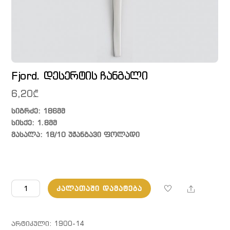
Fjord. დესერტის ჩანგალი
6,20
₾
სიგრძე: 186მმ
სისქე: 1.8მმ
მასალა: 18/10 უჟანგავი ფოლადი
რაოდენობა:
Share
ᲙᲐᲚᲐᲗᲐᲨᲘ ᲓᲐᲛᲐᲢᲔᲑᲐ
Fjord.
დესერტის
ჩანგალი
ᲐᲠᲢᲘᲙᲣᲚᲘ:
1900-14