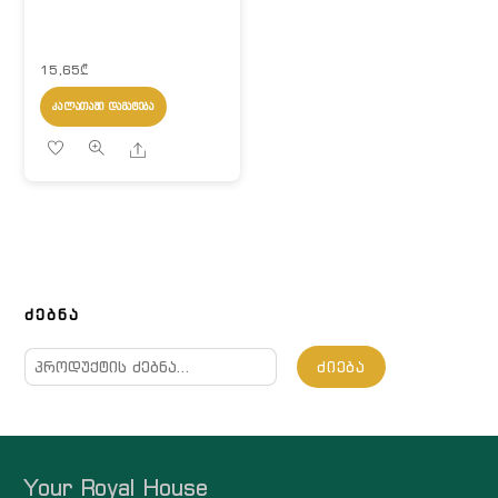
15,65
₾
ᲙᲐᲚᲐᲗᲐᲨᲘ ᲓᲐᲛᲐᲢᲔᲑᲐ
Share
ᲫᲔᲑᲜᲐ
ძებნა:
ᲫᲘᲔᲑᲐ
Your Royal House