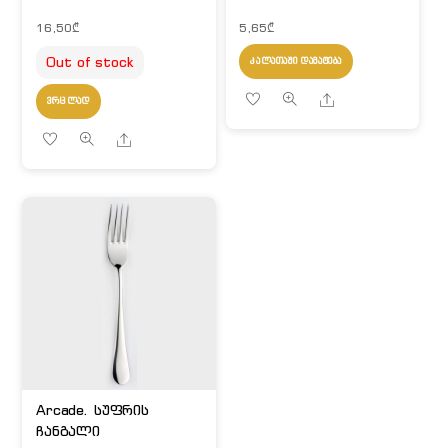
16,50
₾
5,65
₾
Out of stock
ᲙᲐᲚᲐᲗᲐᲨᲘ ᲓᲐᲛᲐᲢᲔᲑᲐ
Share
ᲕᲠᲪᲚᲐᲓ
Share
Arcade. სუფრის
ჩანგალი