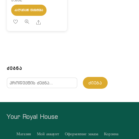
ᲙᲐᲚᲐᲗᲐᲨᲘ ᲓᲐᲛᲐᲢᲔᲑᲐ
Share
ᲫᲔᲑᲜᲐ
ძებნა:
ᲫᲘᲔᲑᲐ
Your Royal House
Магазин
Мой аккаунт
Оформление заказа
Корзина