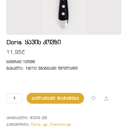
Doria. ყავის კოვზი
11,95
₾
სიგრძე:125მმ
მასალა: 18/10 უჟანგავი ფოლადი
რაოდენობა:
Share
ᲙᲐᲚᲐᲗᲐᲨᲘ ᲓᲐᲛᲐᲢᲔᲑᲐ
Doria.
ყავის
კოვზი
ᲐᲠᲢᲘᲙᲣᲚᲘ:
8004-26
ᲙᲐᲢᲔᲒᲝᲠᲘᲐ:
Doria.-ge
,
Eternum-ge