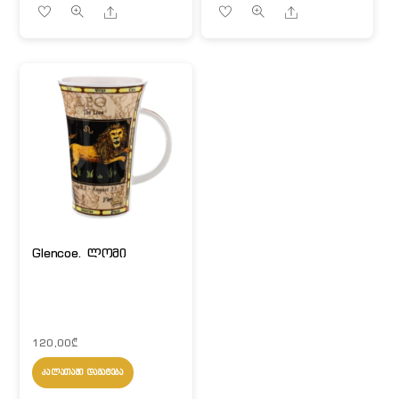
Share
Share
Glencoe. ლომი
120,00
₾
ᲙᲐᲚᲐᲗᲐᲨᲘ ᲓᲐᲛᲐᲢᲔᲑᲐ