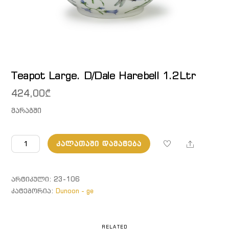
Teapot Large. D/Dale Harebell 1.2Ltr
424,00
₾
მარაგში
რაოდენობა:
Share
ᲙᲐᲚᲐᲗᲐᲨᲘ ᲓᲐᲛᲐᲢᲔᲑᲐ
Teapot
Large.
D/Dale
ᲐᲠᲢᲘᲙᲣᲚᲘ:
23-106
Harebell
ᲙᲐᲢᲔᲒᲝᲠᲘᲐ:
Dunoon - ge
1.2Ltr
RELATED