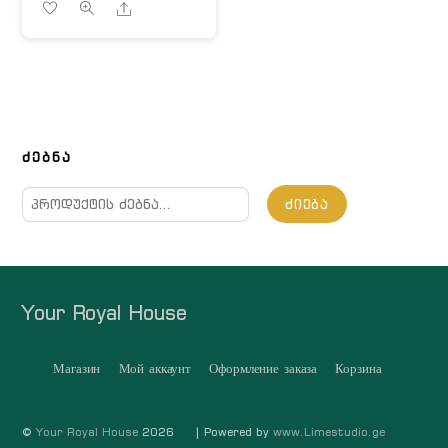
Share
ᲫᲔᲑᲜᲐ
ძებნა:
ᲫᲘᲔᲑᲐ
Your Royal House
Магазин
Мой аккаунт
Оформление заказа
Корзина
©
Your Royal House
2026
| Powered by
www.Limestudio.ge