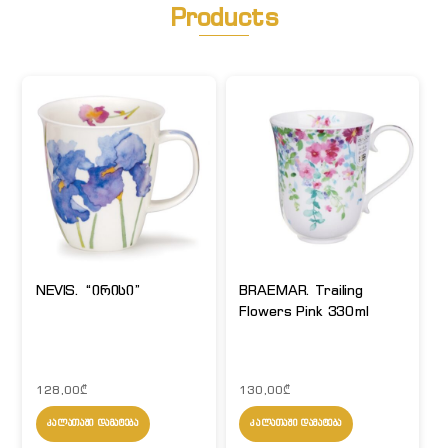
Products
NEVIS. “ირისი”
BRAEMAR. Trailing
Flowers Pink 330ml
128,00
₾
130,00
₾
ᲙᲐᲚᲐᲗᲐᲨᲘ ᲓᲐᲛᲐᲢᲔᲑᲐ
ᲙᲐᲚᲐᲗᲐᲨᲘ ᲓᲐᲛᲐᲢᲔᲑᲐ