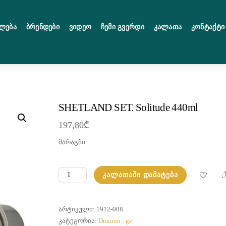
ლება
Ბრენდები
Ვიდეო
Ჩემი Გვერდი
Კალათა
Კონტაქტი
SHETLAND SET. Solitude 440ml
197,80
₾
მარაგში
რაოდენობა:
ᲙᲐᲚᲐᲗᲐᲨᲘ ᲓᲐᲛᲐᲢᲔᲑᲐ
SHETLAND
SET.
Solitude
ᲐᲠᲢᲘᲙᲣᲚᲘ:
1912-008
440ml
ᲙᲐᲢᲔᲒᲝᲠᲘᲐ:
Dunoon - ge