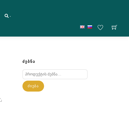
.
ᲫᲔᲑᲜᲐ
ძებნა:
ᲫᲘᲔᲑᲐ
Share