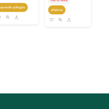
Out of stock
ᲙᲐᲚᲐᲗᲐᲨᲘ ᲓᲐᲛᲐᲢᲔᲑᲐ
ᲕᲠᲪᲚᲐᲓ
Share
Share