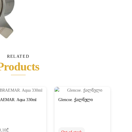
RELATED
Products
AEMAR. Aqua 330ml
Glencoe. ქალწული
0,10
₾