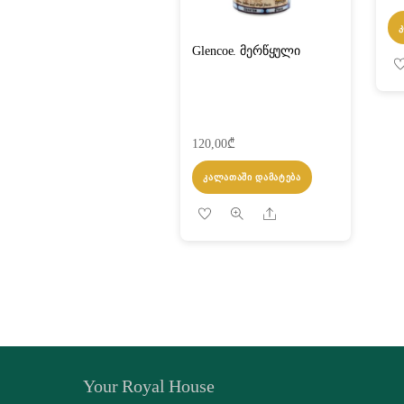
Glencoe. მერწყული
120,00
₾
ᲙᲐᲚᲐᲗᲐᲨᲘ ᲓᲐᲛᲐᲢᲔᲑᲐ
Share
Your Royal House