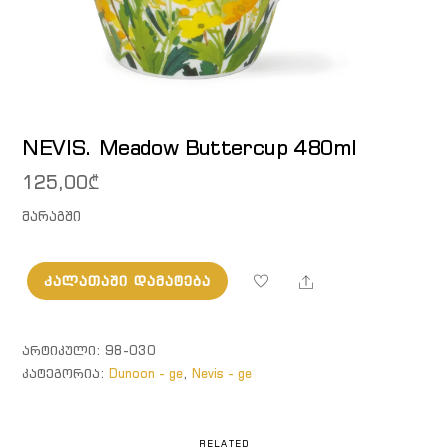
NEVIS. Meadow Buttercup 480ml
125,00
₾
მარაგში
Share
ᲙᲐᲚᲐᲗᲐᲨᲘ ᲓᲐᲛᲐᲢᲔᲑᲐ
რაოდენობა:
NEVIS.
Meadow
ᲐᲠᲢᲘᲙᲣᲚᲘ:
98-030
Buttercup
ᲙᲐᲢᲔᲒᲝᲠᲘᲐ:
Dunoon - ge
,
Nevis - ge
480ml
RELATED