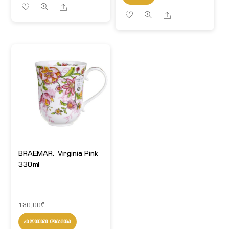
Share
Share
BRAEMAR. Virginia Pink
330ml
130,00
₾
ᲙᲐᲚᲐᲗᲐᲨᲘ ᲓᲐᲛᲐᲢᲔᲑᲐ