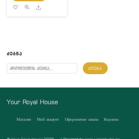
Share
ᲫᲔᲑᲜᲐ
ძებნა:
ᲫᲘᲔᲑᲐ
Your Royal House
Магазин
Мой аккаунт
Оформление заказа
Корзина
©
Your Royal House
2026
| Powered by
www.Limestudio.ge