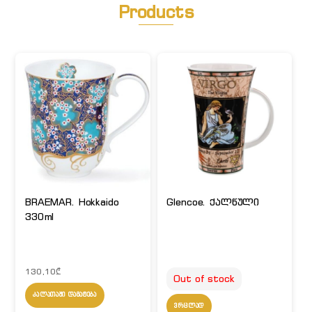
Products
BRAEMAR. Hokkaido
Glencoe. ქალწული
330ml
130,10
₾
Out of stock
ᲙᲐᲚᲐᲗᲐᲨᲘ ᲓᲐᲛᲐᲢᲔᲑᲐ
ᲕᲠᲪᲚᲐᲓ