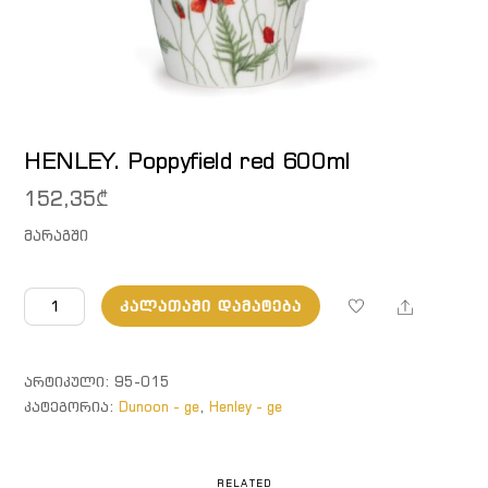
HENLEY. Poppyfield red 600ml
152,35
₾
მარაგში
რაოდენობა:
Share
ᲙᲐᲚᲐᲗᲐᲨᲘ ᲓᲐᲛᲐᲢᲔᲑᲐ
HENLEY.
Poppyfield
red
ᲐᲠᲢᲘᲙᲣᲚᲘ:
95-015
600ml
ᲙᲐᲢᲔᲒᲝᲠᲘᲐ:
Dunoon - ge
,
Henley - ge
RELATED