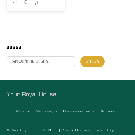
Share
ᲫᲔᲑᲜᲐ
ძებნა:
ᲫᲘᲔᲑᲐ
Your Royal House
Магазин
Мой аккаунт
Оформление заказа
Корзина
©
Your Royal House
2026
| Powered by
www.Limestudio.ge