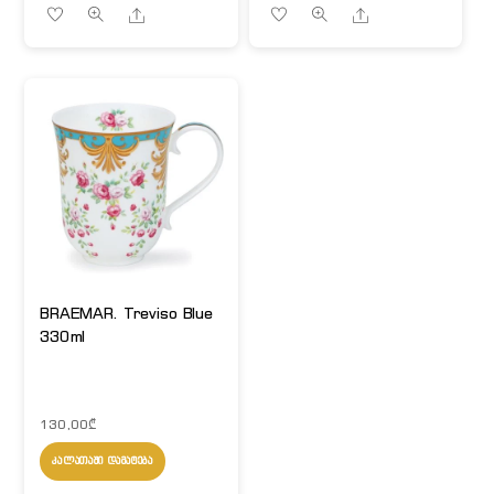
Share
Share
BRAEMAR. Treviso Blue
330ml
130,00
₾
ᲙᲐᲚᲐᲗᲐᲨᲘ ᲓᲐᲛᲐᲢᲔᲑᲐ