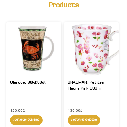
Products
Glencoe. კირჩხიბი
BRAEMAR. Petites
Fleurs Pink 330ml
120,00
₾
130,00
₾
ᲙᲐᲚᲐᲗᲐᲨᲘ ᲓᲐᲛᲐᲢᲔᲑᲐ
ᲙᲐᲚᲐᲗᲐᲨᲘ ᲓᲐᲛᲐᲢᲔᲑᲐ