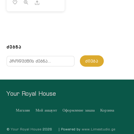
Share
ᲫᲔᲑᲜᲐ
ძებნა:
ᲫᲘᲔᲑᲐ
Your Royal House
Магазин
Мой аккаунт
Оформление заказа
Корзина
©
Your Royal House
2026
| Powered by
www.Limestudio.ge