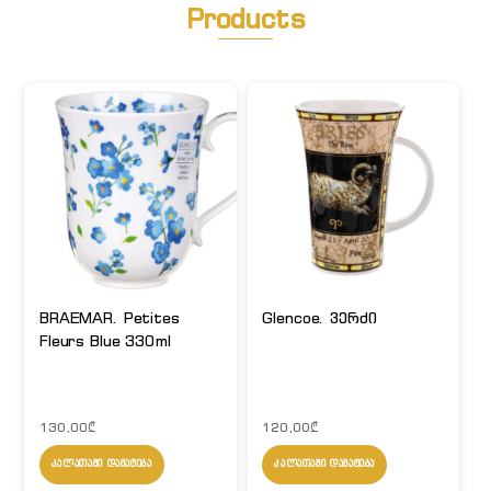
Products
BRAEMAR. Petites
Glencoe. ვერძი
Fleurs Blue 330ml
130,00
₾
120,00
₾
ᲙᲐᲚᲐᲗᲐᲨᲘ ᲓᲐᲛᲐᲢᲔᲑᲐ
ᲙᲐᲚᲐᲗᲐᲨᲘ ᲓᲐᲛᲐᲢᲔᲑᲐ