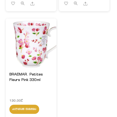
Share
Share
BRAEMAR. Petites
Fleurs Pink 330ml
130,00
₾
ᲙᲐᲚᲐᲗᲐᲨᲘ ᲓᲐᲛᲐᲢᲔᲑᲐ