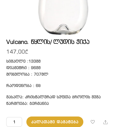
Vulcano. წყლის/ ლუდის ჭიქა
147,00
₾
სიმაღლე :133მმ
დიამეტრი : 96მმ
მოცულობა : 707მლ
რაოდენობა : 6ც
მასალა: კრისტალურად სუფთა ბროლის შუშა
წარმოება: გერმანია
რაოდენობა:
Share
ᲙᲐᲚᲐᲗᲐᲨᲘ ᲓᲐᲛᲐᲢᲔᲑᲐ
Vulcano.