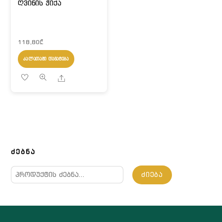
ღვინის ჭიქა
118,80
₾
ᲙᲐᲚᲐᲗᲐᲨᲘ ᲓᲐᲛᲐᲢᲔᲑᲐ
Share
ᲫᲔᲑᲜᲐ
ძებნა:
ᲫᲘᲔᲑᲐ