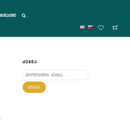
ონტაქტი
.
ᲫᲔᲑᲜᲐ
ძებნა:
ᲫᲘᲔᲑᲐ
ა