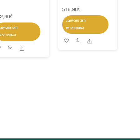
516,90
₾
2,90
₾
ᲙᲐᲚᲐᲗᲐᲨᲘ
ᲙᲐᲚᲐᲗᲐᲨᲘ
ᲓᲐᲛᲐᲢᲔᲑᲐ
ᲓᲐᲛᲐᲢᲔᲑᲐ
Share
Share