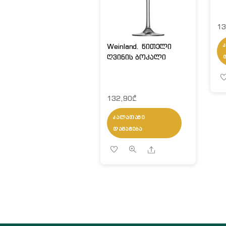
13
Weinland. წითელი
ღვინის ბოკალი
132,90
₾
ᲙᲐᲚᲐᲗᲐᲨᲘ
ᲓᲐᲛᲐᲢᲔᲑᲐ
Share