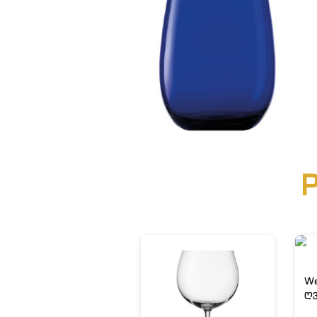
P
We
ღვ