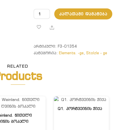
რაოდენობა:
ᲙᲐᲚᲐᲗᲐᲨᲘ ᲓᲐᲛᲐᲢᲔᲑᲐ
Elements.
ჭიქა
Share
ლურჯი
ᲐᲠᲢᲘᲙᲣᲚᲘ:
F3-01354
ᲙᲐᲢᲔᲒᲝᲠᲘᲐ:
Elements. -ge
,
Stolzle - ge
RELATED
roducts
Q1. პორტვეინის ჭიქა
inland. წითელი
ინის ბოკალი