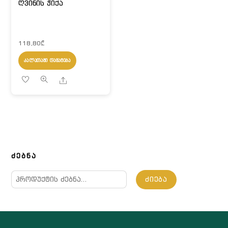
ღვინის ჭიქა
118,80
₾
ᲙᲐᲚᲐᲗᲐᲨᲘ ᲓᲐᲛᲐᲢᲔᲑᲐ
Share
ᲫᲔᲑᲜᲐ
ძებნა:
ᲫᲘᲔᲑᲐ