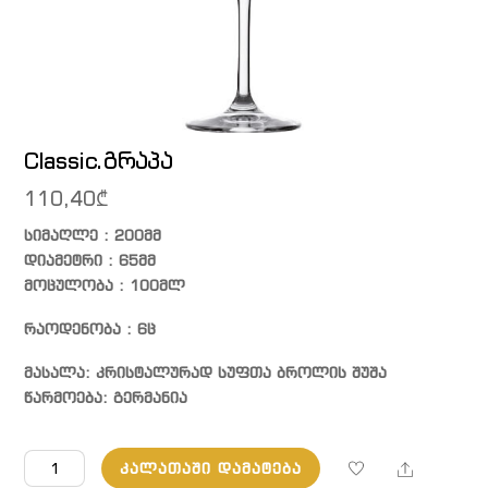
Classic.გრაპა
110,40
₾
სიმაღლე : 200მმ
დიამეტრი : 65მმ
მოცულობა : 100მლ
რაოდენობა : 6ც
მასალა: კრისტალურად სუფთა ბროლის შუშა
წარმოება: გერმანია
რაოდენობა:
Share
ᲙᲐᲚᲐᲗᲐᲨᲘ ᲓᲐᲛᲐᲢᲔᲑᲐ
Classic.გრაპა