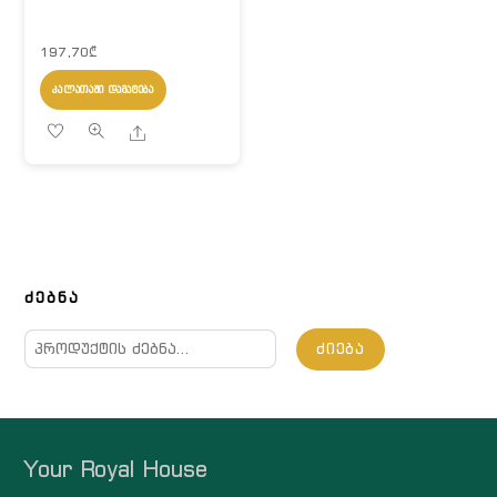
197,70
₾
ᲙᲐᲚᲐᲗᲐᲨᲘ ᲓᲐᲛᲐᲢᲔᲑᲐ
Share
ᲫᲔᲑᲜᲐ
ძებნა:
ᲫᲘᲔᲑᲐ
Your Royal House