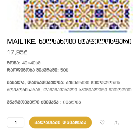
MAIL’IKE. ხელსახოცი სტაფილოსფერი
17,95
₾
ზომა:
40×40სმ
რაოდენობა შეკვრაში:
50ც
მასალა, დამზადებულია:
ბუნებრივი ცელულოზის
ბოჭკობისაგან, დამუშავებული სპეციალური მეთოდით
მწარმოებელი ქვეყანა :
იტალია
რაოდენობა:
Share
ᲙᲐᲚᲐᲗᲐᲨᲘ ᲓᲐᲛᲐᲢᲔᲑᲐ
MAIL'IKE.
ხელსახოცი