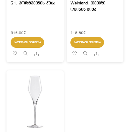
Q1. პორტვეინის ჭიქა
Weinland. თეთრი
ღვინის ჭიქა
516,90
₾
118,80
₾
ᲙᲐᲚᲐᲗᲐᲨᲘ ᲓᲐᲛᲐᲢᲔᲑᲐ
ᲙᲐᲚᲐᲗᲐᲨᲘ ᲓᲐᲛᲐᲢᲔᲑᲐ
Share
Share