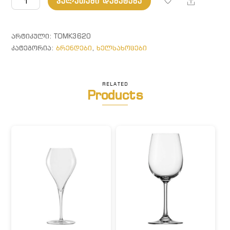
Share
ᲙᲐᲚᲐᲗᲐᲨᲘ ᲓᲐᲛᲐᲢᲔᲑᲐ
MAIL'IKE.
ხელსახოცი
ლურჯი
ᲐᲠᲢᲘᲙᲣᲚᲘ:
TOMK3620
ᲙᲐᲢᲔᲒᲝᲠᲘᲐ:
ბრენდები
,
ხელსახოცები
RELATED
Products