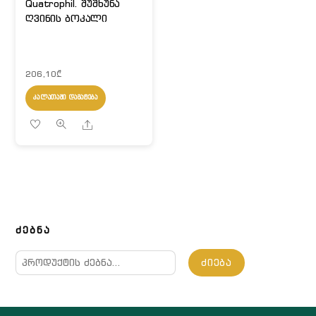
Quatrophil. შუშხუნა
ღვინის ბოკალი
206,10
₾
ᲙᲐᲚᲐᲗᲐᲨᲘ ᲓᲐᲛᲐᲢᲔᲑᲐ
Share
ᲫᲔᲑᲜᲐ
ძებნა:
ᲫᲘᲔᲑᲐ