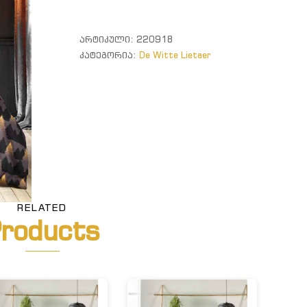
ᲐᲠᲢᲘᲙᲣᲚᲘ:
220918
ᲙᲐᲢᲔᲒᲝᲠᲘᲐ:
De Witte Lietaer
RELATED
roducts