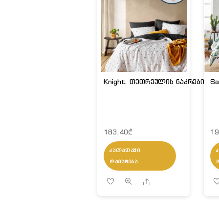
Knight. თეთრეულის ნაკრები.
Sa
183,40
₾
19
ᲙᲐᲚᲐᲗᲐᲨᲘ
ᲓᲐᲛᲐᲢᲔᲑᲐ
Share