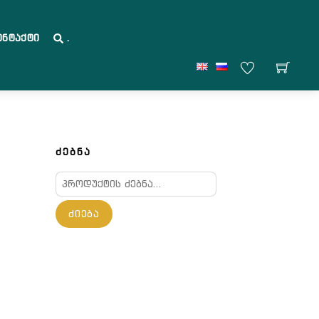
ონტაქტი
.
ᲫᲔᲑᲜᲐ
ძებნა:
ᲫᲘᲔᲑᲐ