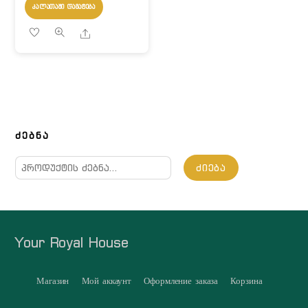
ᲙᲐᲚᲐᲗᲐᲨᲘ ᲓᲐᲛᲐᲢᲔᲑᲐ
Share
ᲫᲔᲑᲜᲐ
ძებნა:
ᲫᲘᲔᲑᲐ
Your Royal House
Магазин
Мой аккаунт
Оформление заказа
Корзина