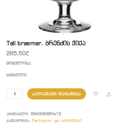
Tall braemar. ბრენძის ჭიქა
265,50
₾
მოცულობა:
სიმაღლე:
რაოდენობა:
Share
ᲙᲐᲚᲐᲗᲐᲨᲘ ᲓᲐᲛᲐᲢᲔᲑᲐ
Tall
braemar.
ბრენძის
ᲐᲠᲢᲘᲙᲣᲚᲘ:
RB4998/BRA/12
ჭიქა
ᲙᲐᲢᲔᲒᲝᲠᲘᲐ:
Dartington -ge
,
ბრენდები