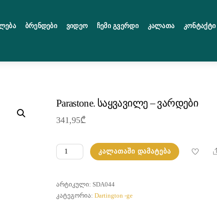
ლება
Ბრენდები
Ვიდეო
Ჩემი Გვერდი
Კალათა
Კონტაქტი
Parastone. საყვავილე – ვარდები
341,95
₾
რაოდენობა:
ᲙᲐᲚᲐᲗᲐᲨᲘ ᲓᲐᲛᲐᲢᲔᲑᲐ
Parastone.
საყვავილე
-
ᲐᲠᲢᲘᲙᲣᲚᲘ:
SDA044
ვარდები
ᲙᲐᲢᲔᲒᲝᲠᲘᲐ:
Dartington -ge