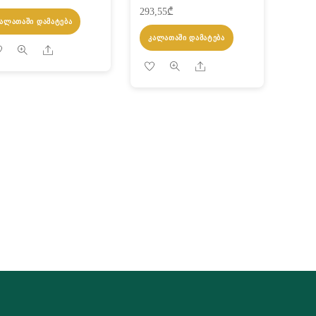
293,55
₾
ᲙᲐᲚᲐᲗᲐᲨᲘ ᲓᲐᲛᲐᲢᲔᲑᲐ
ᲙᲐᲚᲐᲗᲐᲨᲘ ᲓᲐᲛᲐᲢᲔᲑᲐ
Share
Share