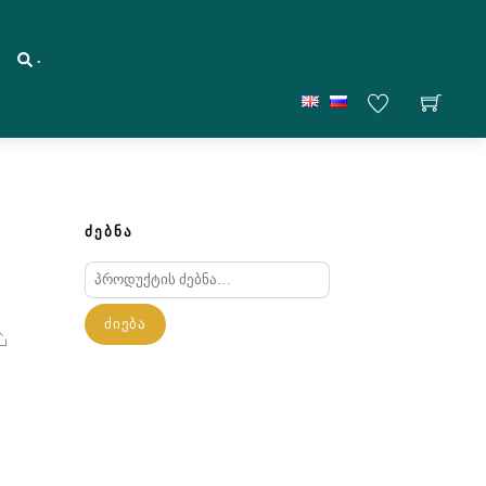
.
ᲫᲔᲑᲜᲐ
ძებნა:
ᲫᲘᲔᲑᲐ
Share