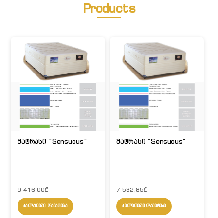
Products
მატრასი “Sensuous”
მატრასი “Sensuous”
9 416,00
₾
7 532,85
₾
ᲙᲐᲚᲐᲗᲐᲨᲘ ᲓᲐᲛᲐᲢᲔᲑᲐ
ᲙᲐᲚᲐᲗᲐᲨᲘ ᲓᲐᲛᲐᲢᲔᲑᲐ