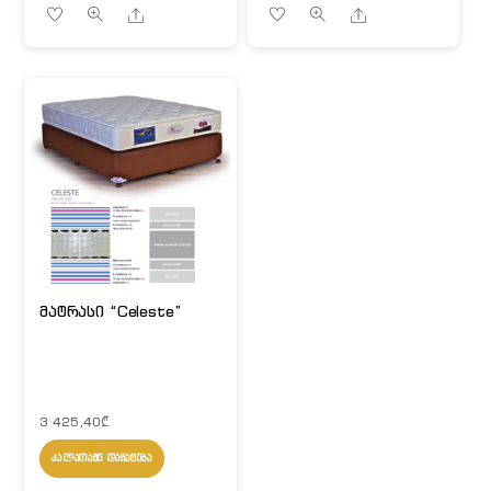
Share
Share
მატრასი “Celeste”
3 425,40
₾
ᲙᲐᲚᲐᲗᲐᲨᲘ ᲓᲐᲛᲐᲢᲔᲑᲐ