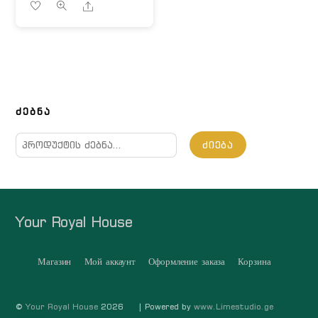
Share
ᲫᲔᲑᲜᲐ
ძებნა:
ᲫᲘᲔᲑᲐ
Your Royal House
Магазин
Мой аккаунт
Оформление заказа
Корзина
©
Your Royal House
2026
| Powered by
www.Limestudio.ge