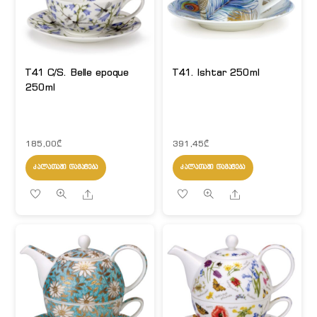
T41 C/S. Belle epoque
T41. Ishtar 250ml
250ml
185,00
₾
391,45
₾
ᲙᲐᲚᲐᲗᲐᲨᲘ ᲓᲐᲛᲐᲢᲔᲑᲐ
ᲙᲐᲚᲐᲗᲐᲨᲘ ᲓᲐᲛᲐᲢᲔᲑᲐ
Share
Share