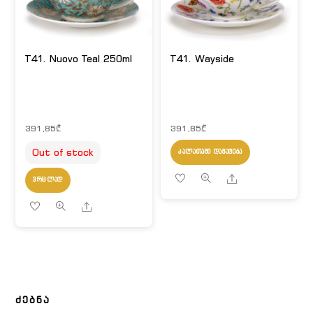
T41. Nuovo Teal 250ml
T41. Wayside
391,85
₾
391,85
₾
Out of stock
ᲙᲐᲚᲐᲗᲐᲨᲘ ᲓᲐᲛᲐᲢᲔᲑᲐ
Share
ᲕᲠᲪᲚᲐᲓ
Share
ᲫᲔᲑᲜᲐ