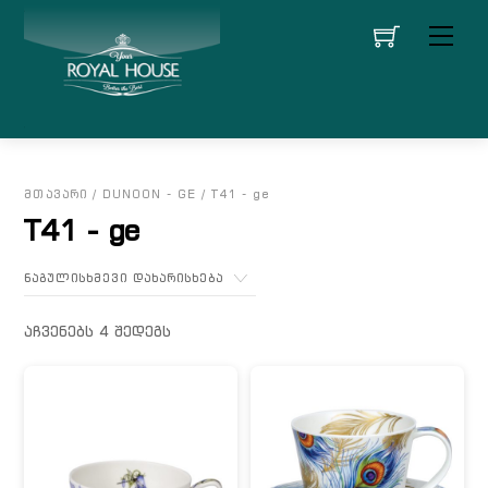
Skip
მენი
to
content
ᲛᲗᲐᲕᲐᲠᲘ
/
DUNOON - GE
/ T41 - ge
T41 - ge
აჩვენებს 4 შედეგს